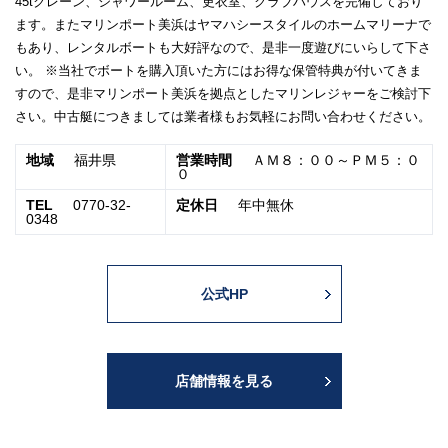
45tクレーン、シャワールーム、更衣室、クラブハウスを完備しており
ます。またマリンポート美浜はヤマハシースタイルのホームマリーナで
もあり、レンタルボートも大好評なので、是非一度遊びにいらして下さ
い。 ※当社でボートを購入頂いた方にはお得な保管特典が付いてきま
すので、是非マリンポート美浜を拠点としたマリンレジャーをご検討下
さい。中古艇につきましては業者様もお気軽にお問い合わせください。
地域
福井県
営業時間
ＡＭ８：００～ＰＭ５：０
０
TEL
0770-32-
定休日
年中無休
0348
公式HP
店舗情報を見る