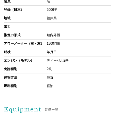
定員
名
登録（日本）
2006年
地域
福井県
出力
推進力形式
船内外機
アワーメーター（右・左）
1300時間
船検
年月日
エンジン（モデル）
ディーゼル2基
免許種別
2級
保管方法
陸置
燃料種別
軽油