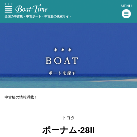
MENU
全国の中古艇・中古ボート・中古船の検索サイト
中古艇の情報満載！
トヨタ
ポーナム-28II