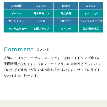
GPS魚探
コンパス
航海灯
エアコン
ギャレー
電子リモコン
油圧操舵
オーニング
マリントイレ
イケス
FBカバー
トランサムステップ
トランサムラダー
油圧フラップ
ウインチ
法定安全備品
人気のトヨタディーゼルエンジンです。ほぼアイドリング時での
使用時間となります。３０フィートクラスの走破性とアルミハル
のおかげで波当りが良く体の疲れ方が違います。サイドのライト
などはすぐに外せます。