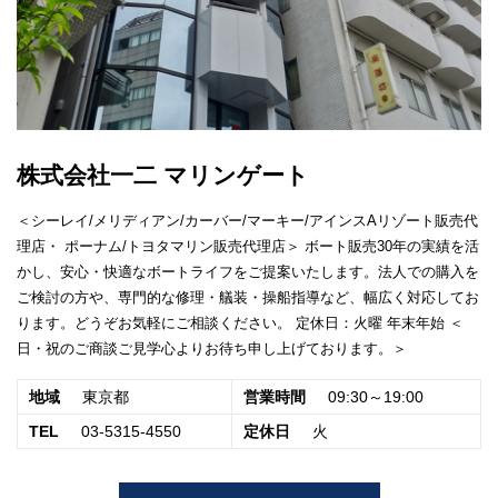
株式会社一二 マリンゲート
＜シーレイ/メリディアン/カーバー/マーキー/アインスAリゾート販売代
理店・ ポーナム/トヨタマリン販売代理店＞ ボート販売30年の実績を活
かし、安心・快適なボートライフをご提案いたします。法人での購入を
ご検討の方や、専門的な修理・艤装・操船指導など、幅広く対応してお
ります。どうぞお気軽にご相談ください。 定休日：火曜 年末年始 ＜
日・祝のご商談ご見学心よりお待ち申し上げております。＞
地域
東京都
営業時間
09:30～19:00
TEL
03-5315-4550
定休日
火