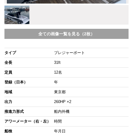
全ての画像一覧を見る（2枚）
タイプ
プレジャーボート
全長
31ft
定員
12名
登録（日本）
年
地域
東京都
出力
260HP ×2
推進力形式
船内外機
アワーメーター（右・左）
時間
船検
年月日