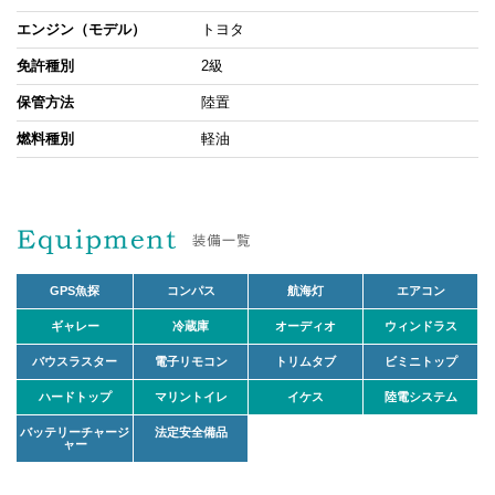
エンジン（モデル）
トヨタ
免許種別
2級
保管方法
陸置
燃料種別
軽油
GPS魚探
コンパス
航海灯
エアコン
ギャレー
冷蔵庫
オーディオ
ウィンドラス
バウスラスター
電子リモコン
トリムタブ
ビミニトップ
ハードトップ
マリントイレ
イケス
陸電システム
バッテリーチャージ
法定安全備品
ャー