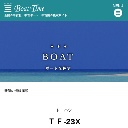
MENU
全国の中古艇・中古ボート・中古船の検索サイト
新艇の情報満載！
トーハツ
ＴＦ-23X