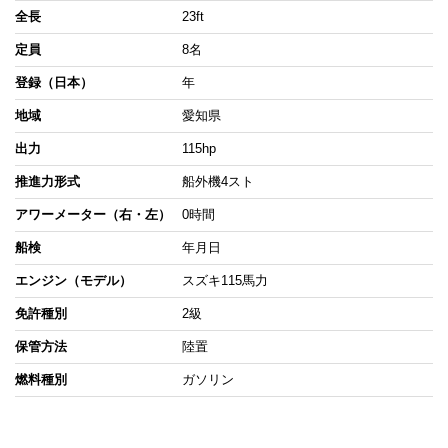
全長
23ft
定員
8名
登録（日本）
年
地域
愛知県
出力
115hp
推進力形式
船外機4スト
アワーメーター（右・左）
0時間
船検
年月日
エンジン（モデル）
スズキ115馬力
免許種別
2級
保管方法
陸置
燃料種別
ガソリン