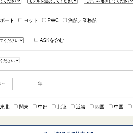
ーボート
ヨット
PWC
漁船／業務船
ASKを含む
年～
年
東北
関東
中部
北陸
近畿
四国
中国