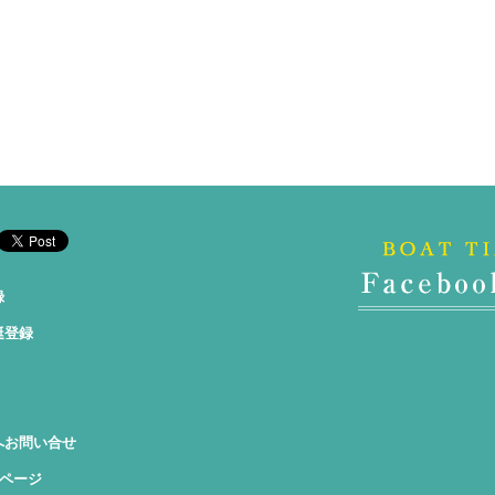
録
艇登録
へお問い合せ
okページ