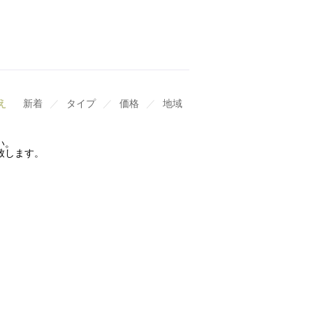
え
新着
／
タイプ
／
価格
／
地域
い。
致します。