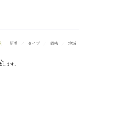
え
新着
／
タイプ
／
価格
／
地域
い。
致します。