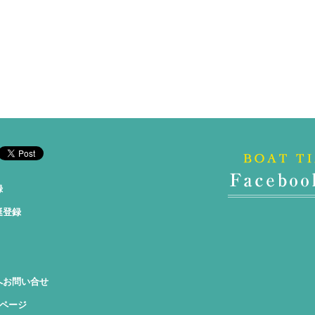
録
艇登録
へお問い合せ
okページ