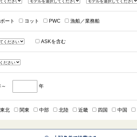
ーボート
ヨット
PWC
漁船／業務船
ASKを含む
年～
年
東北
関東
中部
北陸
近畿
四国
中国