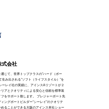
株式会社
通じて、世界トップクラスの”ハード（ボー
て生み出される”ソフト（ライフスタイル）”を
シーレイ社の実績に、アインスAリゾートが２
ャリアとクオリティによる安心と信頼を標準装
イフをサポート致します。 プレジャーボート先
ィングボートビルダー”シーレイ”のクオリテ
かめることができる大阪のアインス本社ショー