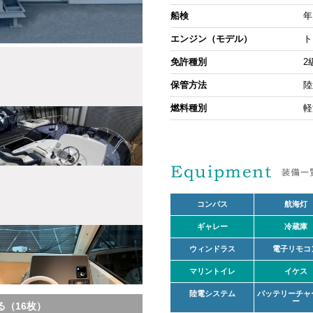
船検
年
エンジン（モデル）
ト
免許種別
2
保管方法
陸
燃料種別
軽
コンパス
航海灯
ギャレー
冷蔵庫
ウィンドラス
電子リモコ
マリントイレ
イケス
陸電システム
バッテリーチャ
ー
（16枚）