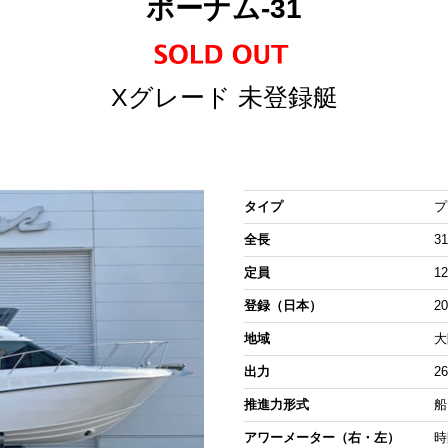
ポーナム-31
Xグレード 未登録艇
タイプ
プ
全長
31
定員
1
登録（日本）
2
地域
大
出力
2
推進力形式
船
アワーメーター（右・左）
時