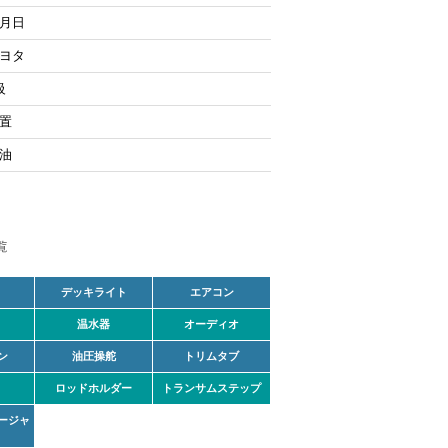
月日
ヨタ
級
置
油
デッキライト
エアコン
温水器
オーディオ
ン
油圧操舵
トリムタブ
ロッドホルダー
トランサムステップ
ージャ