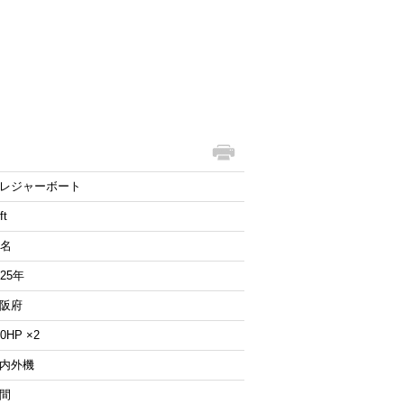
レジャーボート
ft
2名
025年
阪府
60HP ×2
内外機
間