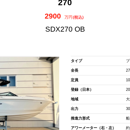
270
2900
万円
SDX270 OB
タイプ
プ
全長
27
定員
1
登録（日本）
2
地域
大
出力
3
推進力形式
船
アワーメーター（右・左）
約