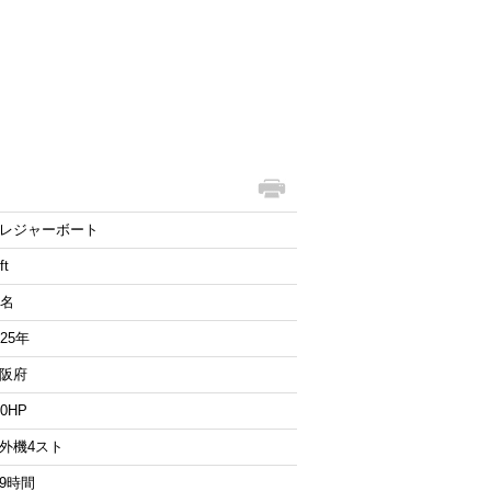
レジャーボート
ft
0名
025年
阪府
00HP
外機4スト
9時間