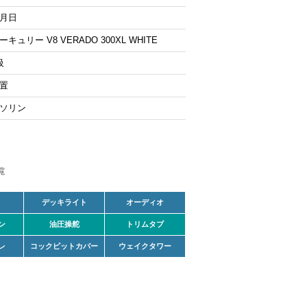
月日
ーキュリー V8 VERADO 300XL WHITE
級
置
ソリン
デッキライト
オーディオ
ン
油圧操舵
トリムタブ
レ
コックピットカバー
ウェイクタワー