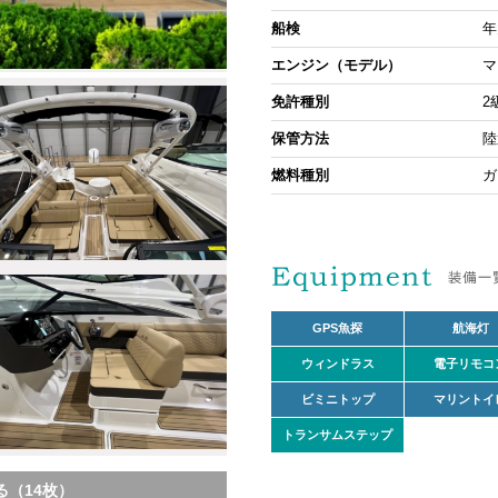
船検
年
エンジン（モデル）
マ
免許種別
2
保管方法
陸
燃料種別
ガ
GPS魚探
航海灯
ウィンドラス
電子リモコ
ビミニトップ
マリントイ
トランサムステップ
（14枚）