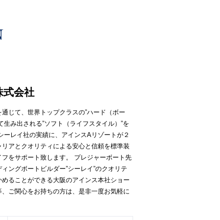
株式会社
通じて、世界トップクラスの”ハード（ボー
て生み出される”ソフト（ライフスタイル）”を
シーレイ社の実績に、アインスAリゾートが２
ャリアとクオリティによる安心と信頼を標準装
イフをサポート致します。 プレジャーボート先
ィングボートビルダー”シーレイ”のクオリテ
かめることができる大阪のアインス本社ショー
等、ご関心をお持ちの方は、是非一度お気軽に