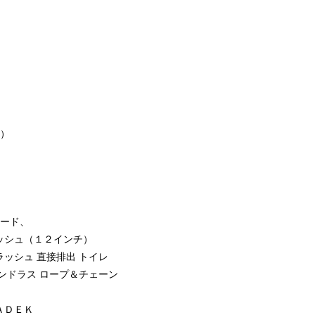
点）
、
レード、
ッシュ（１２インチ）
ッシュ 直接排出 トイレ
ンドラス ロープ＆チェーン
）
ＡＤＥＫ