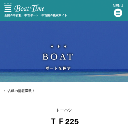
MENU
全国の中古艇・中古ボート・中古船の検索サイト
中古艇の情報満載！
トーハツ
ＴＦ225