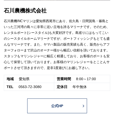
石川農機株式会社
石川農機INCマリンは愛知県西尾市にあり、佐久島・日間賀島・篠島と
いった三河湾の島々に非常に近い立地を誇るマリーナです。そのため、
レンタルボート(シースタイル)も大変好評です。島巡りにはもってこい
のシースタイルホームマリーナですが、ボートフィッシングもとても盛
んなマリーナです。また、ヤマハ製品の販売実績も高く、販売からアフ
ターフォローまで沢山のオーナー様から幅広い信頼を頂いております。
スタッフもマリンレジャーに幅広く精通しており、お客様のボートも安
心して保管して頂いております。お客様のマリンレジャーをとことんサ
ポートさせて頂きますので、是非1度遊びにお越し下さい。
地域
愛知県
営業時間
8:00～17:00
TEL
0563-72-3080
定休日
年中無休
公式HP