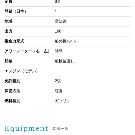
定員
8名
登録（日本）
年
地域
愛知県
出力
100
推進力形式
船外機4スト
アワーメーター（右・左）
時間
船検
船検後渡し
エンジン（モデル）
免許種別
2級
保管方法
陸置
燃料種別
ガソリン