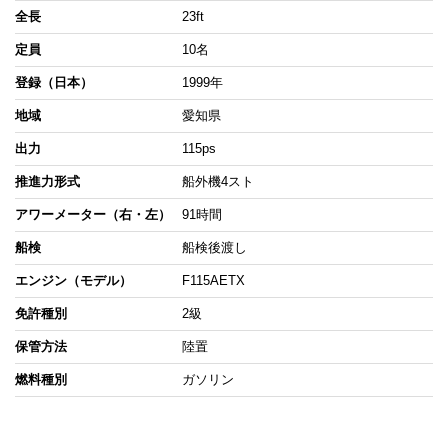
全長
23ft
定員
10名
登録（日本）
1999年
地域
愛知県
出力
115ps
推進力形式
船外機4スト
アワーメーター（右・左）
91時間
船検
船検後渡し
エンジン（モデル）
F115AETX
免許種別
2級
保管方法
陸置
燃料種別
ガソリン