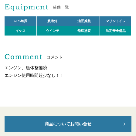
GPS魚探
航海灯
油圧操舵
マリントイレ
イケス
ウインチ
船底塗装
法定安全備品
エンジン、艇体整備済
エンジン使用時間超少なし！！
商品についてお問い合せ