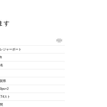
ます
レジャーボート
ft
1名
賀県
70ps×2
ET4スト
間