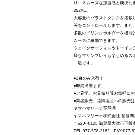
り、スムーズな加速感と爽快な
252XE。
大容量のバラストタンクを搭載し
等をコントロールします。また
多数のドリンクホルダーを機能
ムーズに移動できます。
ウェイクサーフィンやトーイン
様なマリンプレイも楽しめるスポ
一艇です。
●1台のみ入荷！
●即納出来ます。
●ご見学、お見積り等お気軽に
●業者販売、遠隔地区への販売
ヤマハマリーナ琵琶湖
ヤマハマリーナ株式会社 琵琶湖
〒520--0105 滋賀県大津市下阪本
TEL:077-578-2182 FAX:077-5