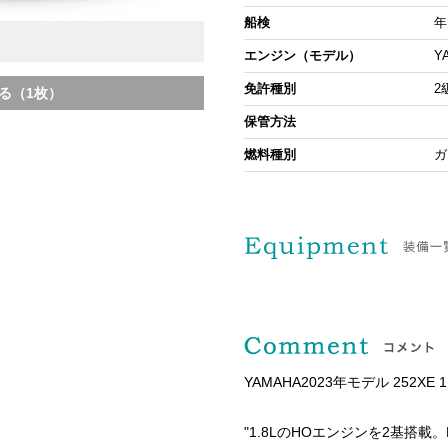
船検
年
エンジン（モデル）
Y
免許種別
2
る（1枚）
保管方法
燃料種別
ガ
YAMAHA2023年モデル 252XE
"1.8LのHOエンジンを2基搭