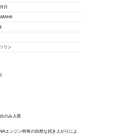
月日
AMAHA
級
ソリン
 1台のみ入荷
載。NAエンジン特有の自然な拭き上がりによ