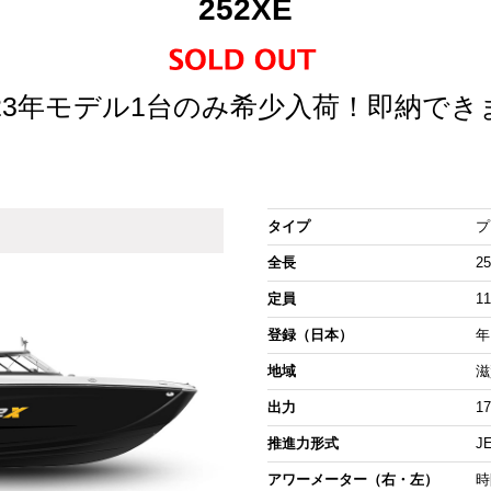
252XE
023年モデル1台のみ希少入荷！即納でき
タイプ
プ
全長
25
定員
1
登録（日本）
年
地域
滋
出力
1
推進力形式
J
アワーメーター（右・左）
時