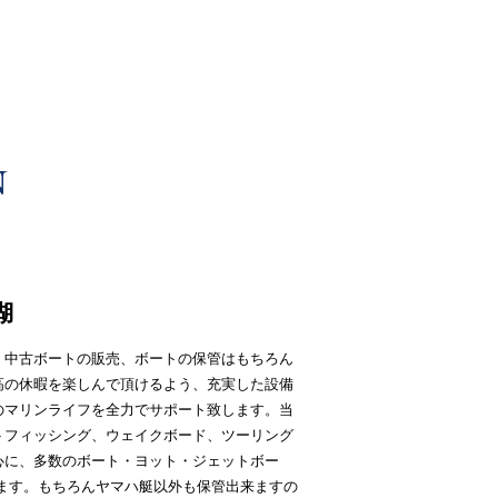
湖
・中古ボートの販売、ボートの保管はもちろん
高の休暇を楽しんで頂けるよう、充実した設備
のマリンライフを全力でサポート致します。当
トフィッシング、ウェイクボード、ツーリング
心に、多数のボート・ヨット・ジェットボー
ります。もちろんヤマハ艇以外も保管出来ますの