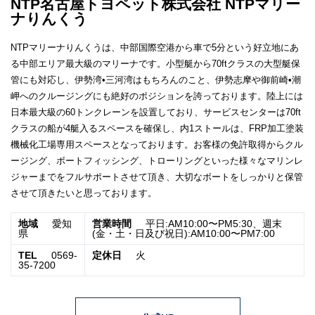
NTP名古屋トヨペット株式会社 NTPマリー
ナりんくう
NTPマリーナりんくうは、中部国際空港から車で5分という好立地にあ
る中部エリア最大級のマリーナです。小型艇から70ftクラスの大型艇保
管にも対応し、伊勢湾•三河湾はもちろんのこと、伊勢志摩や御前崎•潮
岬へのクルージングにも絶好のポジションを誇っております。陸上には
日本最大級の60トンクレーンを設置しており、サービスセンターは70ft
クラスの船が4艇入るスペースを確保し、内1ストールは、FRP加工塗装
機械化工場専用スペースとなっております。お客様の免許取得からクル
ージング、ボートフィッシング、トローリングといった様々なマリンレ
ジャーまでをフルサポートさせて頂き、大切なボートをしっかりと保管
させて頂きたいと思っております。
地域
愛知
営業時間
平日:AM10:00〜PM5:30、週末
県
(金・土・日及び祝日):AM10:00〜PM7:00
TEL
0569-
定休日
火
35-7200