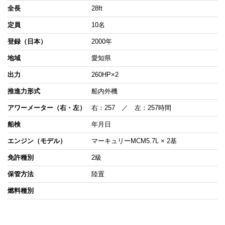
全長
28ft
定員
10名
登録（日本）
2000年
地域
愛知県
出力
260HP×2
推進力形式
船内外機
アワーメーター（右・左）
右：257 ／ 左：257時間
船検
年月日
エンジン（モデル）
マーキュリーMCM5.7L × 2基
免許種別
2級
保管方法
陸置
燃料種別