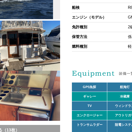
船検
R
エンジン（モデル）
G
免許種別
2
保管方法
係
燃料種別
軽
GPS魚探
航海灯
ギャレー
冷蔵庫
TV
ウィンドラ
エンクロージャー
アウトリガ
トランサムラダー
陸電システ
（13枚）