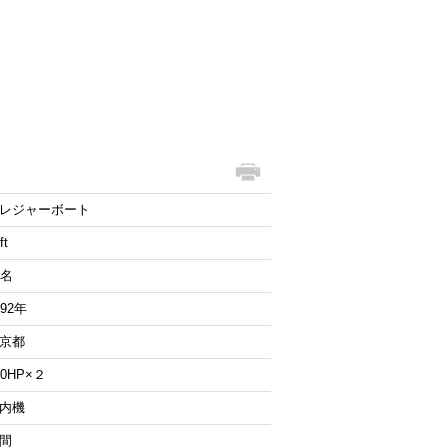
レジャーボート
ft
4名
992年
京都
00HP×２
内機
間