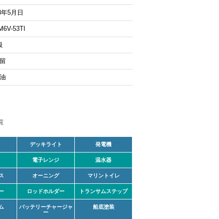
8年5月日
M6V-53TI
級
留
油
デッキライト
発電機
電子レンジ
温水器
ス
オーニング
マリントイレ
ー
ロッドホルダー
トランサムステップ
ム
バッテリーチャージャ
船底塗装
ー