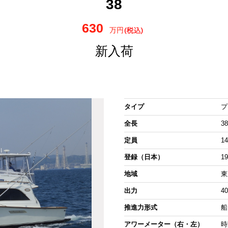
38
630
万円
新入荷
タイプ
プ
全長
38
定員
1
登録（日本）
1
地域
東
出力
4
推進力形式
船
アワーメーター（右・左）
時