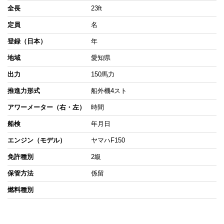
全長
23ft
定員
名
登録（日本）
年
地域
愛知県
出力
150馬力
推進力形式
船外機4スト
アワーメーター（右・左）
時間
船検
年月日
エンジン（モデル）
ヤマハF150
免許種別
2級
保管方法
係留
燃料種別