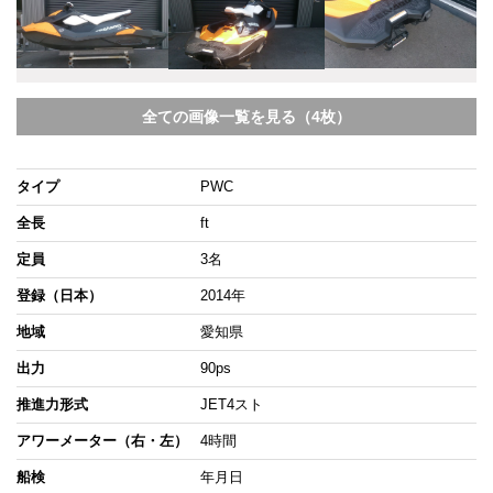
全ての画像一覧を見る（4枚）
タイプ
PWC
全長
ft
定員
3名
登録（日本）
2014年
地域
愛知県
出力
90ps
推進力形式
JET4スト
アワーメーター（右・左）
4時間
船検
年月日