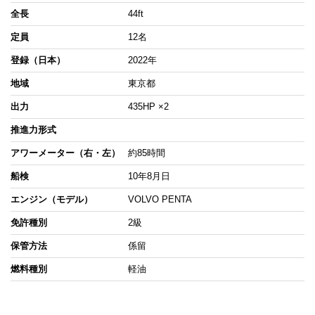
全長
44ft
定員
12名
登録（日本）
2022年
地域
東京都
出力
435HP ×2
推進力形式
アワーメーター（右・左）
約85時間
船検
10年8月日
エンジン（モデル）
VOLVO PENTA
免許種別
2級
保管方法
係留
燃料種別
軽油