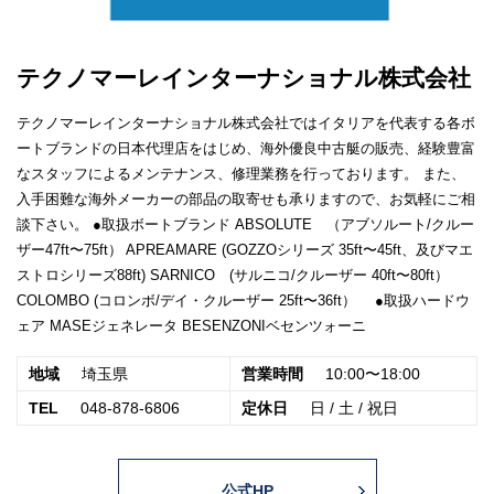
テクノマーレインターナショナル株式会社
テクノマーレインターナショナル株式会社ではイタリアを代表する各ボ
ートブランドの日本代理店をはじめ、海外優良中古艇の販売、経験豊富
なスタッフによるメンテナンス、修理業務を行っております。 また、
入手困難な海外メーカーの部品の取寄せも承りますので、お気軽にご相
談下さい。 ●取扱ボートブランド ABSOLUTE （アブソルート/クルー
ザー47ft〜75ft） APREAMARE (GOZZOシリーズ 35ft〜45ft、及びマエ
ストロシリーズ88ft) SARNICO (サルニコ/クルーザー 40ft〜80ft）
COLOMBO (コロンボ/デイ・クルーザー 25ft〜36ft） ●取扱ハードウ
ェア MASEジェネレータ BESENZONIベセンツォーニ
地域
埼玉県
営業時間
10:00〜18:00
TEL
048-878-6806
定休日
日 / 土 / 祝日
公式HP