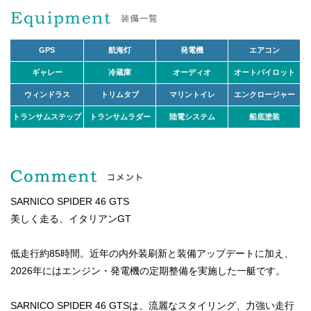
GPS
航海灯
発電機
エアコン
ギャレー
冷蔵庫
オーディオ
オートパイロット
ウィンドラス
トリムタブ
マリントイレ
エンクロージャー
トランサムステップ
トランサムラダー
陸電システム
船底塗装
SARNICO SPIDER 46 GTS
美しく走る、イタリアンGT
低走行約85時間。近年の内外装刷新と装備アップデートに加え、
2026年にはエンジン・発電機の定期整備を実施した一艇です。
SARNICO SPIDER 46 GTSは、流麗なスタイリング、力強い走行