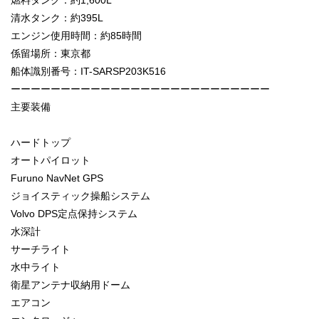
燃料タンク：約1,600L
清水タンク：約395L
エンジン使用時間：約85時間
係留場所：東京都
船体識別番号：IT-SARSP203K516
ーーーーーーーーーーーーーーーーーーーーーーーーーー
主要装備
ハードトップ
オートパイロット
Furuno NavNet GPS
ジョイスティック操船システム
Volvo DPS定点保持システム
水深計
サーチライト
水中ライト
衛星アンテナ収納用ドーム
エアコン