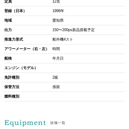
定員
12名
登録（日本）
1998年
地域
愛知県
出力
150〜200ps新品搭載予定
推進力形式
船外機4スト
アワーメーター（右・左）
時間
船検
年月日
エンジン（モデル）
免許種別
2級
保管方法
係留
燃料種別