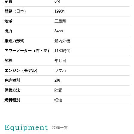
定員
6名
登録（日本）
1998年
地域
三重県
出力
84hp
推進力形式
船内外機
アワーメーター（右・左）
1180時間
船検
年月日
エンジン（モデル）
ヤマハ
免許種別
2級
保管方法
陸置
燃料種別
軽油