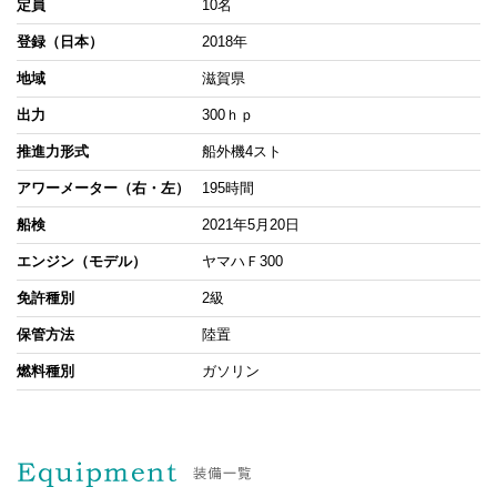
定員
10名
登録（日本）
2018年
地域
滋賀県
出力
300ｈｐ
推進力形式
船外機4スト
アワーメーター（右・左）
195時間
船検
2021年5月20日
エンジン（モデル）
ヤマハＦ300
免許種別
2級
保管方法
陸置
燃料種別
ガソリン