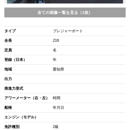
全ての画像一覧を見る（1枚）
タイプ
プレジャーボート
全長
21ft
定員
名
登録（日本）
年
地域
愛知県
出力
推進力形式
アワーメーター（右・左）
時間
船検
年月日
エンジン（モデル）
免許種別
2級