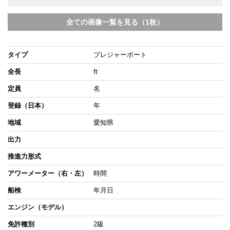
全ての画像一覧を見る（1枚）
タイプ
プレジャーボート
全長
ft
定員
名
登録（日本）
年
地域
愛知県
出力
推進力形式
アワーメーター（右・左）
時間
船検
年月日
エンジン（モデル）
免許種別
2級