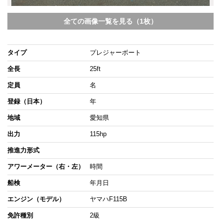
全ての画像一覧を見る（1枚）
タイプ
プレジャーボート
全長
25ft
定員
名
登録（日本）
年
地域
愛知県
出力
115hp
推進力形式
アワーメーター（右・左）
時間
船検
年月日
エンジン（モデル）
ヤマハF115B
免許種別
2級