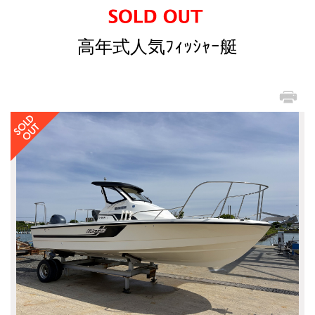
高年式人気ﾌｨｯｼｬｰ艇