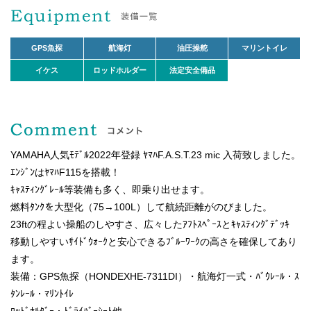
GPS魚探
航海灯
油圧操舵
マリントイレ
イケス
ロッドホルダー
法定安全備品
YAMAHA人気ﾓﾃﾞﾙ2022年登録 ﾔﾏﾊF.A.S.T.23 mic 入荷致しました。
ｴﾝｼﾞﾝはﾔﾏﾊF115を搭載！
ｷｬｽﾃｨﾝｸﾞﾚｰﾙ等装備も多く、即乗り出せます。
燃料ﾀﾝｸを大型化（75→100L）して航続距離がのびました。
23ftの程よい操船のしやすさ、広々したｱﾌﾄｽﾍﾟｰｽとｷｬｽﾃｨﾝｸﾞﾃﾞｯｷ
移動しやすいｻｲﾄﾞｳｫｰｸと安心できるﾌﾞﾙｰﾜｰｸの高さを確保してあり
ます。
装備：GPS魚探（HONDEXHE-7311DI）・航海灯一式・ﾊﾞｳﾚｰﾙ・ｽ
ﾀﾝﾚｰﾙ・ﾏﾘﾝﾄｲﾚ