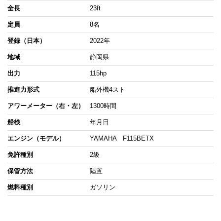
全長
23ft
定員
8名
登録（日本）
2022年
地域
静岡県
出力
115hp
推進力形式
船外機4スト
アワーメーター（右・左）
1300時間
船検
年月日
エンジン（モデル）
YAMAHA F115BETX
免許種別
2級
保管方法
陸置
燃料種別
ガソリン