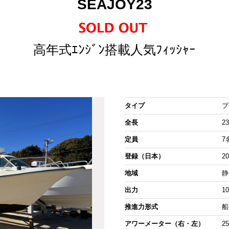
SEAJOY23
高年式ｴﾝｼﾞﾝ搭載人気ﾌｨｯｼｬｰ
タイプ
プ
全長
23
定員
7
登録（日本）
2
地域
静
出力
10
推進力形式
船
アワーメーター（右・左）
2