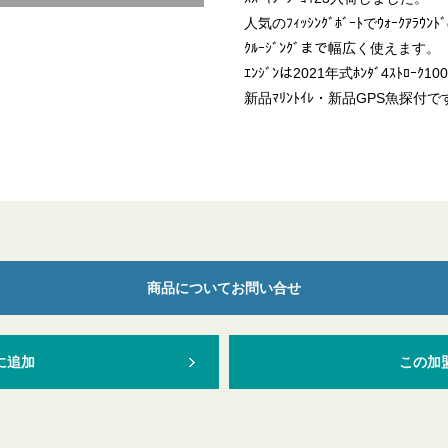
人気のﾌｨｯｼﾝｸﾞﾎﾞｰﾄでｳｫｰｸｱﾗｳ
ｸﾙｰｼﾞﾝｸﾞまで幅広く使えます。
ｴﾝｼﾞﾝは2021年式ﾎﾝﾀﾞ4ｽﾄﾛｰ
新品ﾏﾘﾝﾄｲﾚ・新品GPS魚探付で
商品についてお問い合せ
に追加
この加