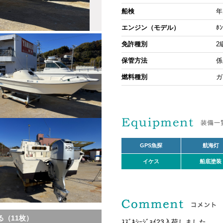
船検
年
エンジン（モデル）
ﾎ
免許種別
2
保管方法
係
燃料種別
ガ
GPS魚探
航海灯
イケス
船底塗装
（11枚）
ｽｽﾞｷｼｰｼﾞｮｲ23入荷しました。