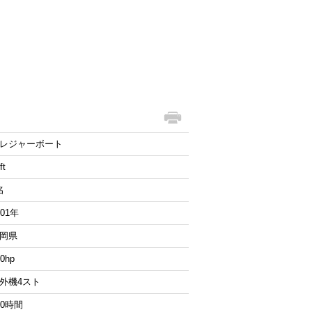
レジャーボート
ft
名
001年
岡県
0hp
外機4スト
50時間