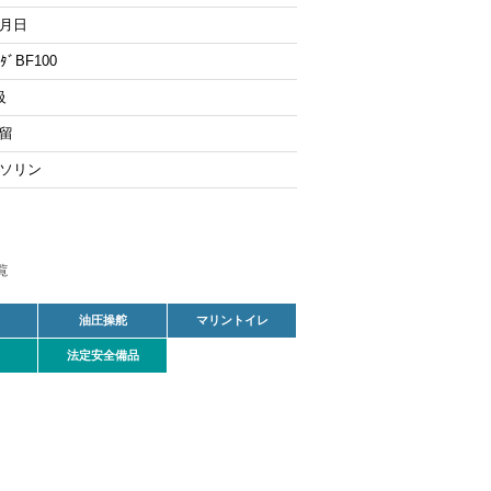
月日
ﾝﾀﾞBF100
級
留
ソリン
油圧操舵
マリントイレ
法定安全備品