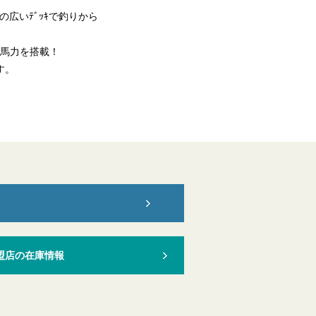
ﾝﾄﾞの広いﾃﾞｯｷで釣りから
ｸ100馬力を搭載！
す。
盟店の在庫情報