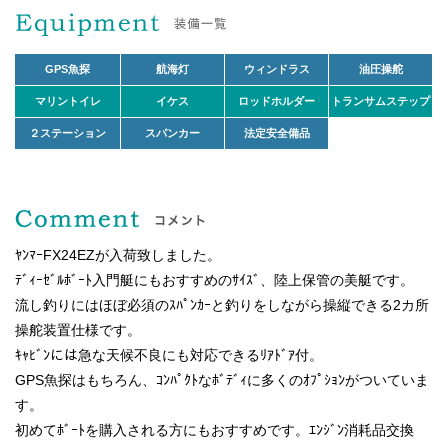
GPS魚探
航海灯
ウィンドラス
油圧操舵
マリントイレ
イケス
ロッドホルダー
トランサムステップ
２ステーション
スパンカー
法定安全備品
ﾔﾝﾏｰFX24EZが入荷致しました。
ﾃﾞｨｰｾﾞﾙﾎﾞｰﾄ入門艇にもおすすめのｻｲｽﾞ、陸上保管の美艇です。
流し釣りにはほぼ必須のｽﾊﾟﾝｶｰと釣りをしながら操縦できる2カ所
操舵装置仕様です。
ｷｬﾋﾞﾝには急な天候不良にも対応できるﾘｱﾄﾞｱ付。
GPS魚探はもちろん、ｺﾝﾊﾟｸﾄなﾎﾞﾃﾞｨに多くのｵﾌﾟｼｮﾝがついていま
す。
初めてﾎﾞｰﾄを購入される方にもおすすめです。ｴﾝｼﾞﾝ消耗品交換