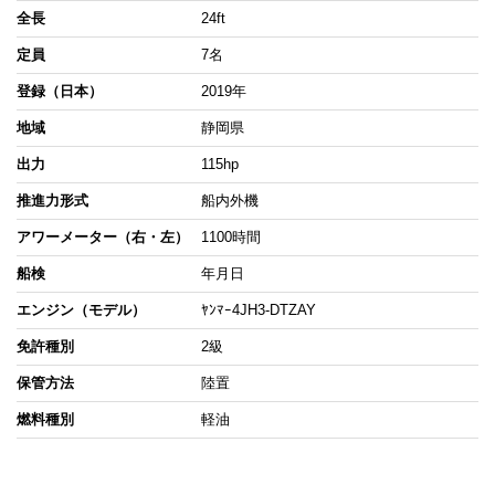
全長
24ft
定員
7名
登録（日本）
2019年
地域
静岡県
出力
115hp
推進力形式
船内外機
アワーメーター（右・左）
1100時間
船検
年月日
エンジン（モデル）
ﾔﾝﾏｰ4JH3-DTZAY
免許種別
2級
保管方法
陸置
燃料種別
軽油