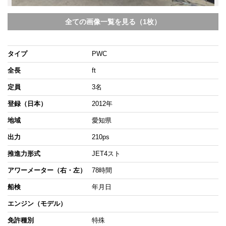
全ての画像一覧を見る（1枚）
タイプ
PWC
全長
ft
定員
3名
登録（日本）
2012年
地域
愛知県
出力
210ps
推進力形式
JET4スト
アワーメーター（右・左）
78時間
船検
年月日
エンジン（モデル）
免許種別
特殊