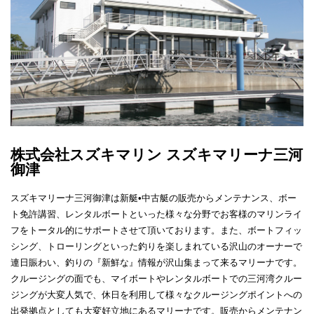
株式会社スズキマリン スズキマリーナ三河
御津
スズキマリーナ三河御津は新艇•中古艇の販売からメンテナンス、ボー
ト免許講習、レンタルボートといった様々な分野でお客様のマリンライ
フをトータル的にサポートさせて頂いております。また、ボートフィッ
シング、トローリングといった釣りを楽しまれている沢山のオーナーで
連日賑わい、釣りの『新鮮な』情報が沢山集まって来るマリーナです。
クルージングの面でも、マイボートやレンタルボートでの三河湾クルー
ジングが大変人気で、休日を利用して様々なクルージングポイントへの
出発拠点としても大変好立地にあるマリーナです。販売からメンテナン