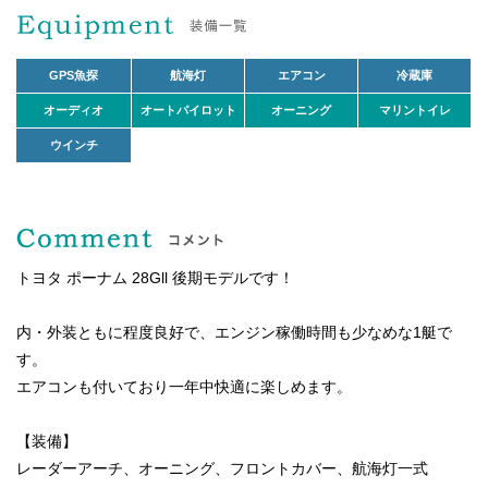
GPS魚探
航海灯
エアコン
冷蔵庫
オーディオ
オートパイロット
オーニング
マリントイレ
ウインチ
トヨタ ポーナム 28Gll 後期モデルです！
内・外装ともに程度良好で、エンジン稼働時間も少なめな1艇で
す。
エアコンも付いており一年中快適に楽しめます。
【装備】
レーダーアーチ、オーニング、フロントカバー、航海灯一式