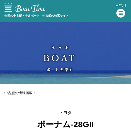
MENU
全国の中古艇・中古ボート・中古船の検索サイト
中古艇の情報満載！
トヨタ
ポーナム-28GII