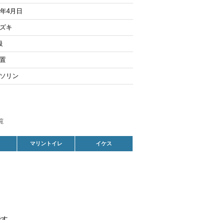
0年4月日
ズキ
級
置
ソリン
マリントイレ
イケス
です