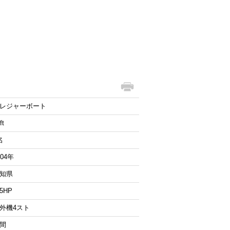
レジャーボート
ft
名
004年
知県
15HP
外機4スト
間