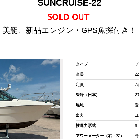
SUNCRUISE-22
美艇、新品エンジン・GPS魚探付き！
タイプ
プ
全長
22
定員
7
登録（日本）
2
地域
愛
出力
1
推進力形式
船
アワーメーター（右・左）
時