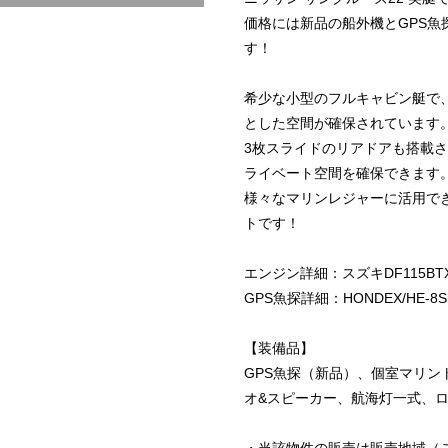
価格には新品の船外機とGPS魚
す！
希少な小型のフルキャビン艇で、
とした空間が確保されています
3枚スライドのリアドアも搭載
ライベート空間を確保できます
様々なマリンレジャーに活用で
トです！
エンジン詳細：スズキDF115B
GPS魚探詳細：HONDEX/HE-8S
【装備品】
GPS魚探（新品）、個室マリ
オ&スピーカー、航海灯一式、