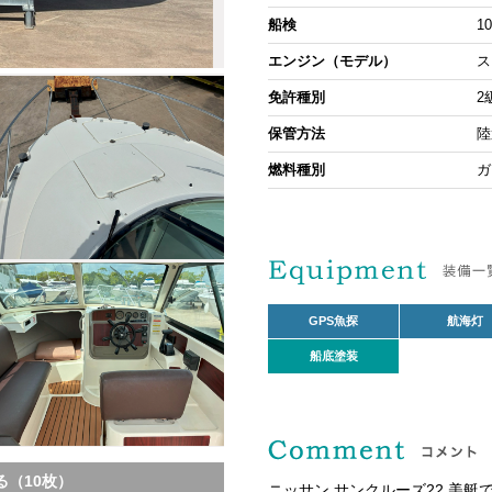
船検
1
エンジン（モデル）
ス
免許種別
2
保管方法
陸
燃料種別
ガ
GPS魚探
航海灯
船底塗装
（10枚）
ニッサン サンクルーズ22 美艇