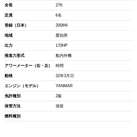
全長
27ft
定員
6名
登録（日本）
2008年
地域
愛知県
出力
170HP
推進力形式
船内外機
アワーメーター（右・左）
時間
船検
32年3月日
エンジン（モデル）
YANMAR
免許種別
2級
保管方法
係留
燃料種別