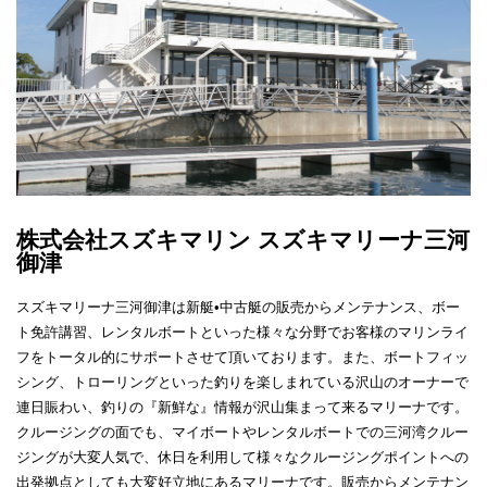
株式会社スズキマリン スズキマリーナ三河
御津
スズキマリーナ三河御津は新艇•中古艇の販売からメンテナンス、ボー
ト免許講習、レンタルボートといった様々な分野でお客様のマリンライ
フをトータル的にサポートさせて頂いております。また、ボートフィッ
シング、トローリングといった釣りを楽しまれている沢山のオーナーで
連日賑わい、釣りの『新鮮な』情報が沢山集まって来るマリーナです。
クルージングの面でも、マイボートやレンタルボートでの三河湾クルー
ジングが大変人気で、休日を利用して様々なクルージングポイントへの
出発拠点としても大変好立地にあるマリーナです。販売からメンテナン