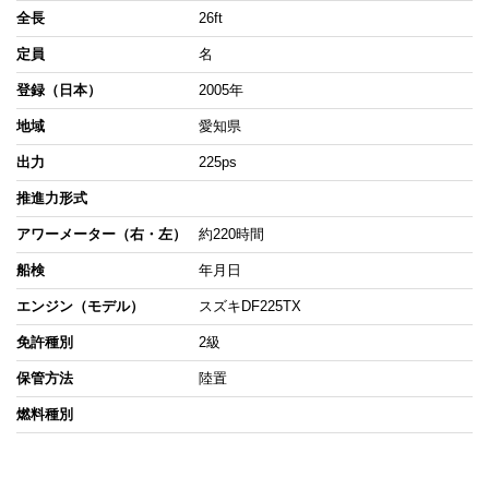
全長
26ft
定員
名
登録（日本）
2005年
地域
愛知県
出力
225ps
推進力形式
アワーメーター（右・左）
約220時間
船検
年月日
エンジン（モデル）
スズキDF225TX
免許種別
2級
保管方法
陸置
燃料種別