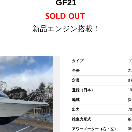
GF21
新品エンジン搭載！
タイプ
プ
全長
21
定員
8
登録（日本）
1
地域
愛
出力
7
推進力形式
船
アワーメーター（右・左）
0