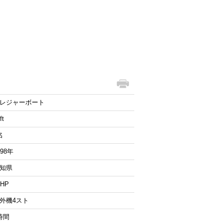
レジャーボート
ft
名
998年
知県
0HP
外機4スト
時間