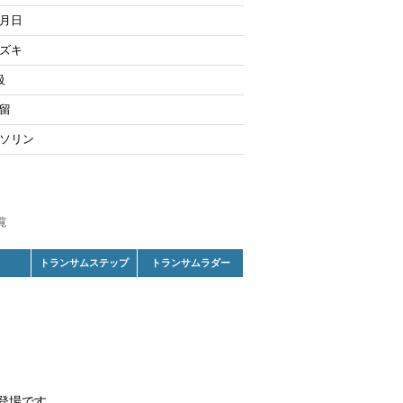
月日
ズキ
級
留
ソリン
トランサムステップ
トランサムラダー
の登場です。