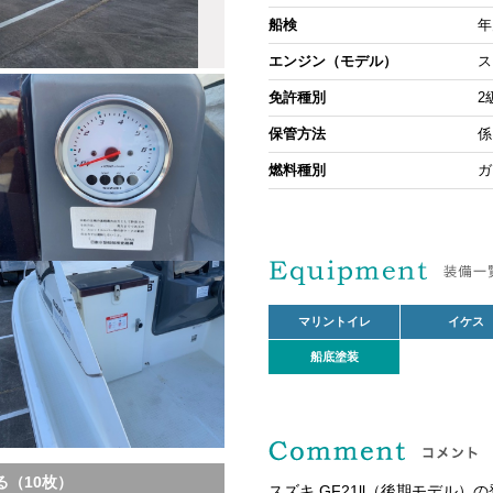
船検
年
エンジン（モデル）
ス
免許種別
2
保管方法
係
燃料種別
ガ
マリントイレ
イケス
船底塗装
（10枚）
スズキ GF21ll（後期モデル）