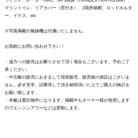
ウインチ、レーダー/JRC、GPS魚探（HONDEX HDX-9S/1kw）、
マリントイレ、リアカバー（窓付き）、2箇所操舵、ロッドホルダ
ー、イケス、etc
※写真掲載の無線機は付属いたしません。
お気軽にお問い合わせ下さい！
・遠方への販売はお断りさせて頂く場合もございます。予めご了
承ください。
・中古艇の販売におきまして現状販売、販売後の保証はございま
せん。必ず見学、試乗等して頂き納得頂いた上でご購入の検討を
お願い致します。
・本艇は委託物件になります。掲載中もオーナー様が使用します
のでエンジンアワーなどは変動します。