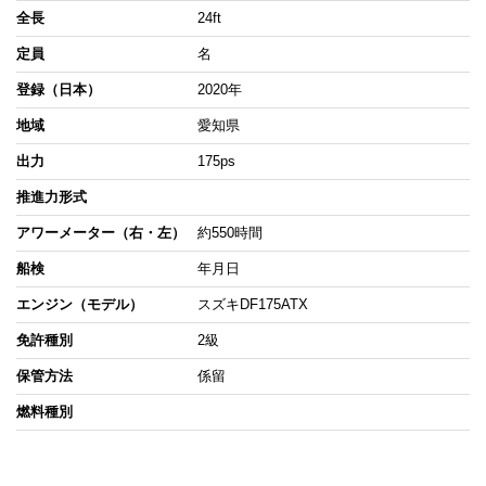
全長
24ft
定員
名
登録（日本）
2020年
地域
愛知県
出力
175ps
推進力形式
アワーメーター（右・左）
約550時間
船検
年月日
エンジン（モデル）
スズキDF175ATX
免許種別
2級
保管方法
係留
燃料種別