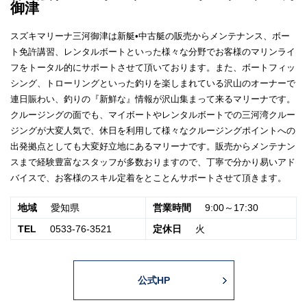
御津
スズキマリーナ三河御津は新艇•中古艇の販売からメンテナンス、ボー
ト免許講習、レンタルボートといった様々な分野でお客様のマリンライ
フをトータル的にサポートさせて頂いております。また、ボートフィッ
シング、トローリングといった釣りを楽しまれている沢山のオーナーで
連日賑わい、釣りの『新鮮な』情報が沢山集まって来るマリーナです。
クルージングの面でも、マイボートやレンタルボートでの三河湾クルー
ジングが大変人気で、休日を利用して様々なクルージングポイントへの
出発拠点としても大変好立地にあるマリーナです。販売からメンテナン
スまで経験豊富なスタッフが多数おりますので、丁寧で分かり易いアド
バイスで、お客様のスキル定着をとことんサポートさせて頂きます。
地域
愛知県
営業時間
9:00～17:30
TEL
0533-76-3521
定休日
火
公式HP