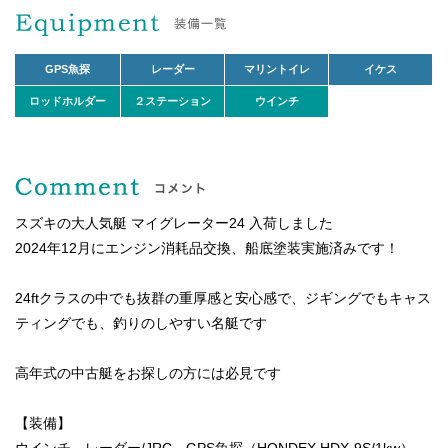
GPS魚探
レーダー
マリントイレ
イケス
ロッドホルダー
２ステーション
ウインチ
スズキの大人気艇 マイグレーター24 入荷しました
2024年12月にエンジン消耗品交換、船底塗装実施済みです！
24ftクラスの中でも抜群の重厚感と安心感で、ジギングでもキャス
ティングでも、釣りのしやすい名艇です
高年式の中古艇をお探しの方には必見です
【装備】