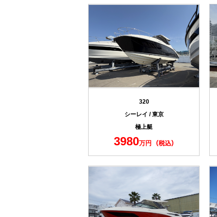
320
シーレイ / 東京
極上艇
3980
万円