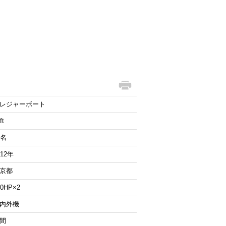
レジャーボート
ft
2名
012年
京都
50HP×2
内外機
間