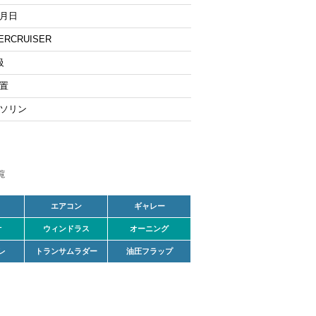
月日
ERCRUISER
級
置
ソリン
エアコン
ギャレー
オ
ウィンドラス
オーニング
レ
トランサムラダー
油圧フラップ