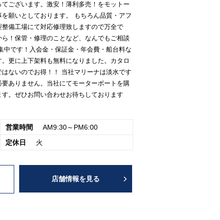
ってございます。激安！薄利多売！をモットー
事を願いとしております。 もちろん品質・アフ
型整備工場にて対応修理致しますので万全で
から！保管・修理のことなど、なんでもご相談
募集中です！入会金・保証金・年会費・船台料な
す。更に上下架料も無料になりました。カタロ
ではないのでお得！！ 当社マリーナは淡水です
必要ありません。当社にてモーターボートを購
ます。ぜひお問い合わせお待ちしております
営業時間
AM9:30～PM6:00
定休日
火
店舗情報を見る