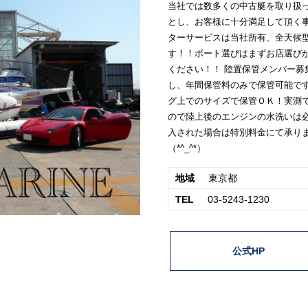
当社では数多くの中古艇を取り扱
とし、お客様に十分満足して頂く
ターサービスは当社所有、全天候
す！！ボート選びはまずお店選び
ください！！ 陸置保管メンバー
し、年間保管料のみで保管可能で
グ上でのサイズで保管ＯＫ！実測
ので陸上後のエンジンの水洗いは
入された場合は特別料金にて承り
（*^_^*）
地域
東京都
TEL
03-5243-1230
公式HP