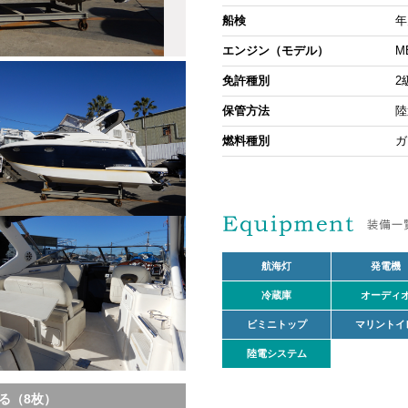
船検
年
エンジン（モデル）
M
免許種別
2
保管方法
陸
燃料種別
ガ
航海灯
発電機
冷蔵庫
オーディ
ビミニトップ
マリントイ
陸電システム
る（8枚）