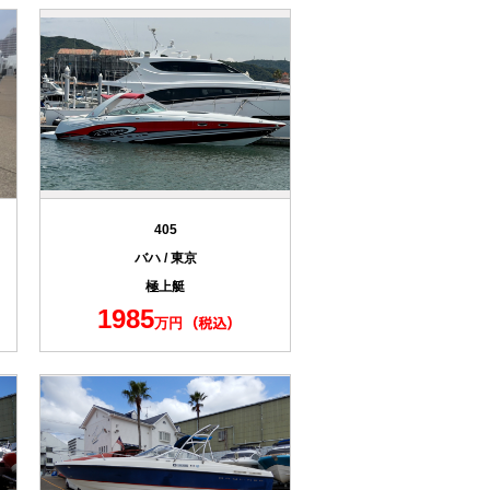
405
バハ / 東京
極上艇
1985
万円