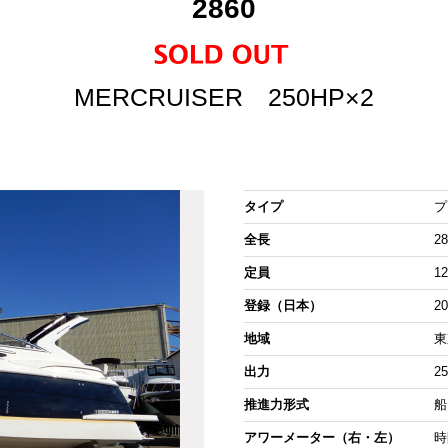
2860
MERCRUISER 250HP×2
タイプ
プ
全長
28
定員
1
登録（日本）
2
地域
東
出力
2
推進力形式
船
アワーメーター（右・左）
時