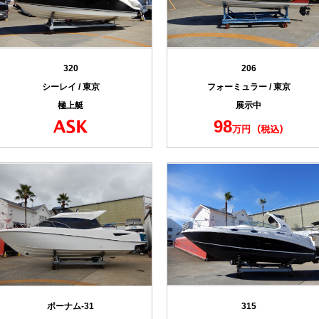
320
206
シーレイ / 東京
フォーミュラー / 東京
極上艇
展示中
98
万円
ポーナム-31
315