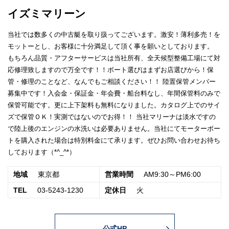
イズミマリーン
当社では数多くの中古艇を取り扱ってございます。激安！薄利多売！を
モットーとし、お客様に十分満足して頂く事を願いとしております。
もちろん品質・アフターサービスは当社所有、全天候型整備工場にて対
応修理致しますので万全です！！ボート選びはまずお店選びから！保
管・修理のことなど、なんでもご相談ください！！ 陸置保管メンバー
募集中です！入会金・保証金・年会費・船台料なし、年間保管料のみで
保管可能です。更に上下架料も無料になりました。カタログ上でのサイ
ズで保管ＯＫ！実測ではないのでお得！！ 当社マリーナは淡水ですの
で陸上後のエンジンの水洗いは必要ありません。当社にてモーターボー
トを購入された場合は特別料金にて承ります。ぜひお問い合わせお待ち
しております（*^_^*）
地域
東京都
営業時間
AM9:30～PM6:00
TEL
03-5243-1230
定休日
火
公式HP