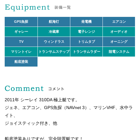
GPS魚探
航海灯
発電機
エアコン
ギャレー
冷蔵庫
電子レンジ
オーディオ
TV
ウィンドラス
トリムタブ
オーニング
マリントイレ
トランサムステップ
トランサムラダー
陸電システム
船底塗装
2011年 シーレイ 310DA 極上艇です。
ジェネ、エアコン、GPS魚探（NAVnet 3）、マリンVHF、水中ラ
イト、
ジョイスティック付き、他
船底塗装ありですが、完全陸置艇です！