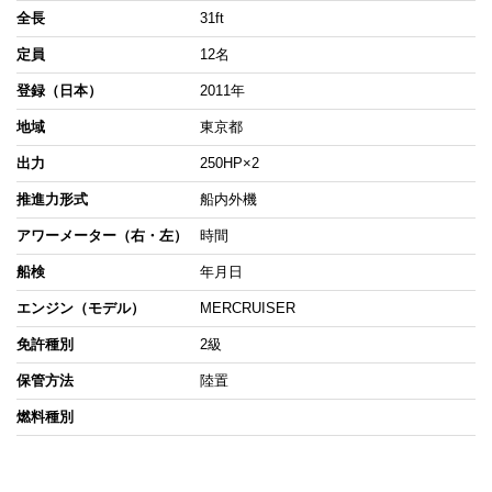
全長
31ft
定員
12名
登録（日本）
2011年
地域
東京都
出力
250HP×2
推進力形式
船内外機
アワーメーター（右・左）
時間
船検
年月日
エンジン（モデル）
MERCRUISER
免許種別
2級
保管方法
陸置
燃料種別