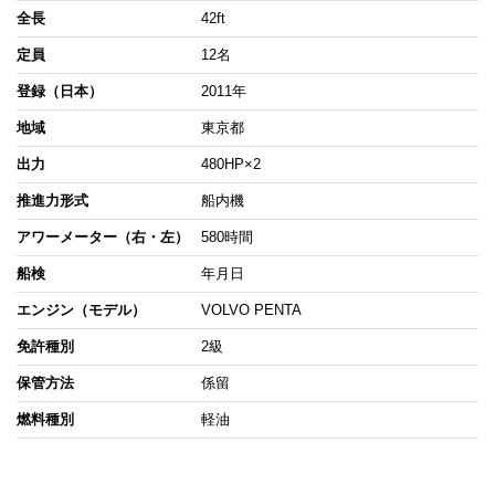
全長
42ft
定員
12名
登録（日本）
2011年
地域
東京都
出力
480HP×2
推進力形式
船内機
アワーメーター（右・左）
580時間
船検
年月日
エンジン（モデル）
VOLVO PENTA
免許種別
2級
保管方法
係留
燃料種別
軽油