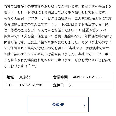
当社では数多くの中古艇を取り扱ってございます。激安！薄利多売！を
モットーとし、お客様に十分満足して頂く事を願いとしております。
もちろん品質・アフターサービスは当社所有、全天候型整備工場にて対
応修理致しますので万全です！！ボート選びはまずお店選びから！保
管・修理のことなど、なんでもご相談ください！！ 陸置保管メンバー
募集中です！入会金・保証金・年会費・船台料なし、年間保管料のみで
保管可能です。更に上下架料も無料になりました。カタログ上でのサイ
ズで保管ＯＫ！実測ではないのでお得！！ 当社マリーナは淡水ですの
で陸上後のエンジンの水洗いは必要ありません。当社にてモーターボー
トを購入された場合は特別料金にて承ります。ぜひお問い合わせお待ち
しております（*^_^*）
地域
東京都
営業時間
AM9:30～PM6:00
TEL
03-5243-1230
定休日
火
公式HP