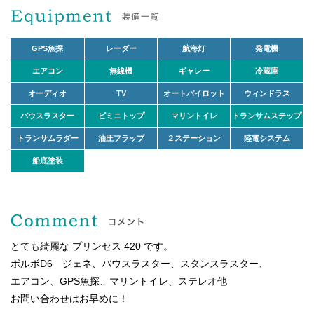
GPS魚探
レーダー
航海灯
発電機
エアコン
無線機
ギャレー
冷蔵庫
オーディオ
TV
オートパイロット
ウィンドラス
バウスラスター
ビミニトップ
マリントイレ
トランサムステップ
トランサムラダー
油圧フラップ
２ステーション
陸電システム
船底塗装
とても綺麗な プリンセス 420 です。
ボルボD6 ジェネ、バウスラスター、スタンスラスター、
エアコン、GPS魚探、マリントイレ、ステレオ他
お問い合わせはお早めに！