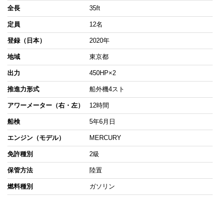
全長
35ft
定員
12名
登録（日本）
2020年
地域
東京都
出力
450HP×2
推進力形式
船外機4スト
アワーメーター（右・左）
12時間
船検
5年6月日
エンジン（モデル）
MERCURY
免許種別
2級
保管方法
陸置
燃料種別
ガソリン