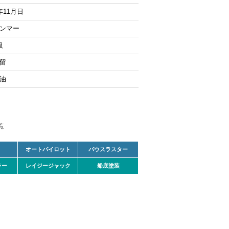
年11月日
ンマー
級
留
油
オートパイロット
バウスラスター
ラー
レイジージャック
船底塗装