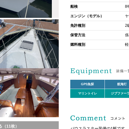
船検
8
エンジン（モデル）
ヤ
免許種別
2
保管方法
係
燃料種別
軽
GPS魚探
航海灯
マリントイレ
ジブファー
（11枚）
バウスラスター装備の1艇です。