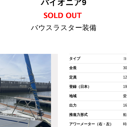
パイオニア9
バウスラスター装備
タイプ
ヨ
全長
30
定員
1
登録（日本）
1
地域
愛
出力
1
推進力形式
船
アワーメーター（右・左）
時