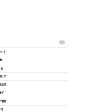
ット
ft
2名
993年
知県
6HP
内機
間