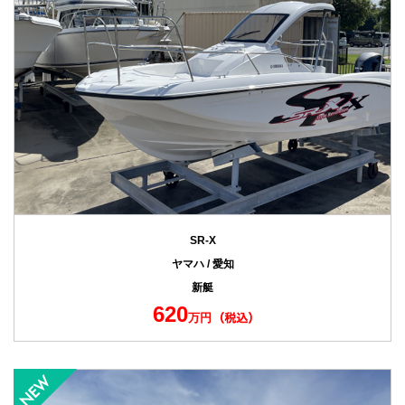
SR-X
ヤマハ / 愛知
新艇
620
万円