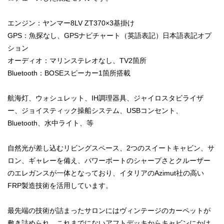
エンジン：ヤンマー8LV ZT370×3基掛け
GPS：魚探なし、GPSナビチャート（英語表記）日本語表記オプ
ション
オーディオ：マリンステレオなし、TV2箇所
Bluetooth：BOSEスピーカー1箇所搭載
航海灯、ウォシュレット、IH調理器具、ジャイロスタビライザ
ー、ジョイスティック操船システム、USBコンセント、
Bluetooth、水中ライト、等
自然光が差し込むリビングスペース、2つのスイートキャビン、サ
ロン、ギャレーを備え、パワーボートのシャープさとクルーザー
のエレガンスが一体となっており、イタリアのAzimut社の高い
FRP製造技術を活用しています。
最先端の技術が詰まったサロンにはヴィンテージのカーペットが
敷き詰められ、これまでにないアフトデッキからキャビンにかけ