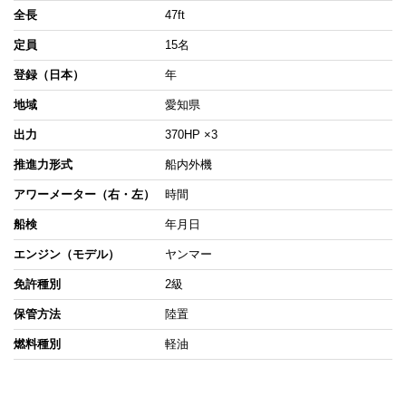
全長
47ft
定員
15名
登録（日本）
年
地域
愛知県
出力
370HP ×3
推進力形式
船内外機
アワーメーター（右・左）
時間
船検
年月日
エンジン（モデル）
ヤンマー
免許種別
2級
保管方法
陸置
燃料種別
軽油