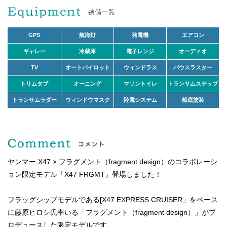
GPS
航海灯
発電機
エアコン
ギャレー
冷蔵庫
電子レンジ
オーディオ
TV
オートパイロット
ウィンドラス
バウスラスター
トリムタブ
オーニング
マリントイレ
トランサムステップ
トランサムラダー
ウィンドウマスク
陸電システム
船底塗装
ヤンマー X47 × フラグメント（fragment design）のコラボレーシ
ョン限定モデル「X47 FRGMT」登場しました！
フラッグシップモデルである[X47 EXPRESS CRUISER」をベース
に藤原ヒロシ氏率いる「フラグメント（fragment design）」がプ
ロデュースした限定モデルです。