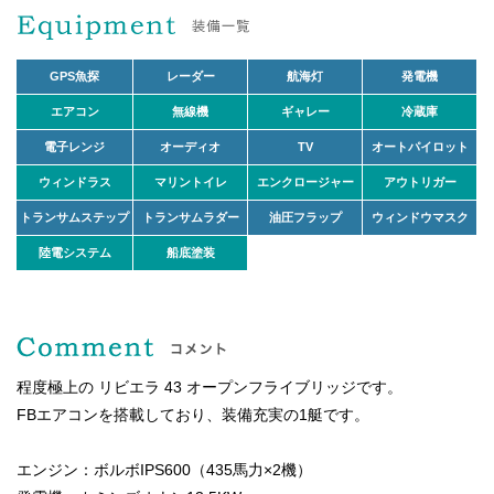
GPS魚探
レーダー
航海灯
発電機
エアコン
無線機
ギャレー
冷蔵庫
電子レンジ
オーディオ
TV
オートパイロット
ウィンドラス
マリントイレ
エンクロージャー
アウトリガー
トランサムステップ
トランサムラダー
油圧フラップ
ウィンドウマスク
陸電システム
船底塗装
程度極上の リビエラ 43 オープンフライブリッジです。
FBエアコンを搭載しており、装備充実の1艇です。
エンジン：ボルボIPS600（435馬力×2機）