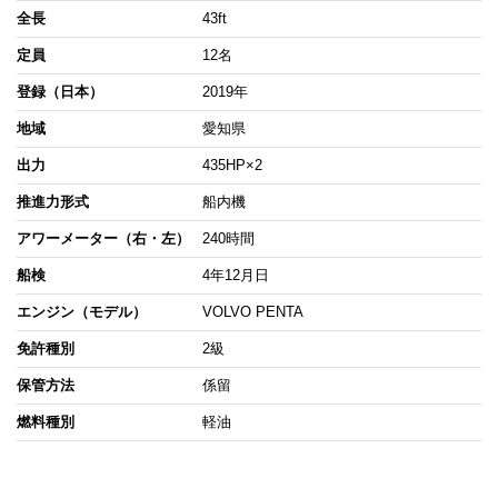
全長
43ft
定員
12名
登録（日本）
2019年
地域
愛知県
出力
435HP×2
推進力形式
船内機
アワーメーター（右・左）
240時間
船検
4年12月日
エンジン（モデル）
VOLVO PENTA
免許種別
2級
保管方法
係留
燃料種別
軽油