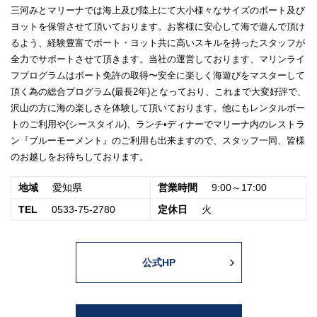
三河みとマリーナでは海上及び陸上にて大小様々なサイズのボート及び
ヨットを保管させて頂いております。お客様に安心して海で遊んで頂け
るよう、経験豊富でボート・ヨット共に高いスキルを持ったスタッフが
全力でサポートさせて頂きます。当社の運営しております、マリンライ
フプログラムはボート免許の取得〜安全に楽しく海遊びをマスターして
頂く為の総合プログラム(最長2年)となっており、これまで大変好評で、
沢山の方に海の楽しさを体験して頂いております。他にもレンタルボー
トのご利用や(シースタイル)、ランチ•ディナーでマリーナ内のレストラ
ン『ブルーモーメント』のご利用も出来ますので、スタッフ一同、皆様
のお越しをお待ちしております。
地域
愛知県
営業時間
9:00～17:00
TEL
0533-75-2780
定休日
火
公式HP