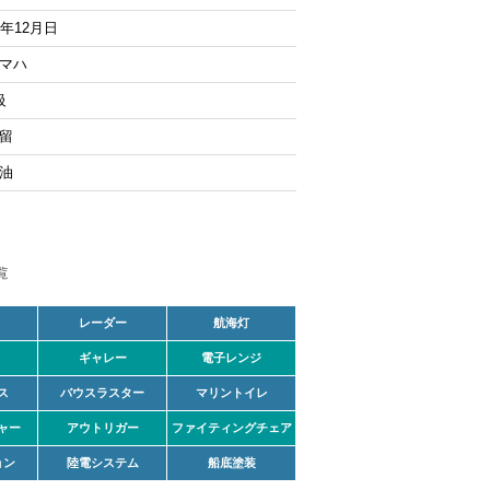
0年12月日
マハ
級
留
油
レーダー
航海灯
ギャレー
電子レンジ
ス
バウスラスター
マリントイレ
ャー
アウトリガー
ファイティングチェア
ョン
陸電システム
船底塗装