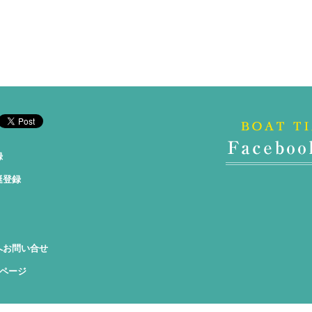
録
艇登録
へお問い合せ
okページ