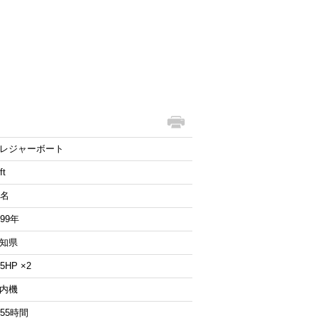
レジャーボート
ft
4名
999年
知県
85HP ×2
内機
055時間