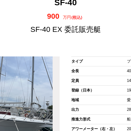
SF-40
900
万円
SF-40 EX 委託販売艇
タイプ
プ
全長
40
定員
1
登録（日本）
1
地域
愛
出力
2
推進力形式
船
アワーメーター（右・左）
2