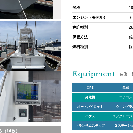
船検
1
エンジン（モデル）
ヤ
免許種別
2
保管方法
係
燃料種別
軽
GPS
魚探
発電機
エアコン
オートパイロット
ウィンドラ
イケス
エンクロージ
トランサムステップ
２ステーシ
（14枚）