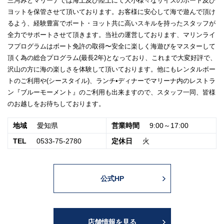
三河みとマリーナでは海上及び陸上にて大小様々なサイズのボート及び
ヨットを保管させて頂いております。お客様に安心して海で遊んで頂け
るよう、経験豊富でボート・ヨット共に高いスキルを持ったスタッフが
全力でサポートさせて頂きます。当社の運営しております、マリンライ
フプログラムはボート免許の取得〜安全に楽しく海遊びをマスターして
頂く為の総合プログラム(最長2年)となっており、これまで大変好評で、
沢山の方に海の楽しさを体験して頂いております。他にもレンタルボー
トのご利用や(シースタイル)、ランチ•ディナーでマリーナ内のレストラ
ン『ブルーモーメント』のご利用も出来ますので、スタッフ一同、皆様
のお越しをお待ちしております。
地域
愛知県
営業時間
9:00～17:00
TEL
0533-75-2780
定休日
火
公式HP
店舗情報を見る