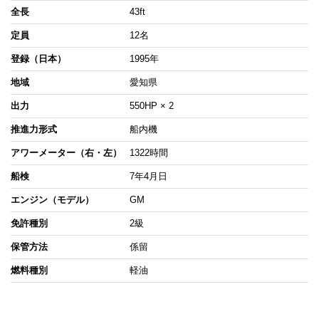
全長
43ft
定員
12名
登録（日本）
1995年
地域
愛知県
出力
550HP × 2
推進力形式
船内機
アワーメーター（右・左）
1322時間
船検
7年4月日
エンジン（モデル）
GM
免許種別
2級
保管方法
係留
燃料種別
軽油