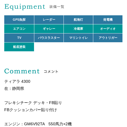
GPS魚探
レーダー
航海灯
発電機
エアコン
ギャレー
冷蔵庫
オーディオ
TV
バウスラスター
マリントイレ
アウトリガー
船底塗装
ティアラ 4300
在：静岡県
フレキシチーク デッキ・FB貼り
FBクッションカバー貼り付け
エンジン：GM6V92TA 550馬力×2機