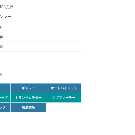
年11月日
ンマー
級
留
油
ギャレー
オートパイロット
テップ
トランサムラダー
ジブファーラー
ック
船底塗装