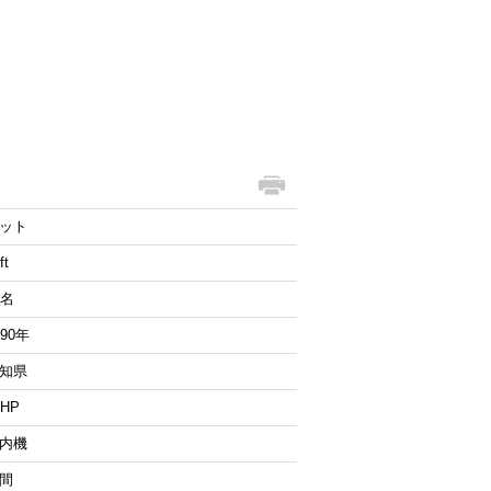
ット
ft
2名
990年
知県
6HP
内機
間