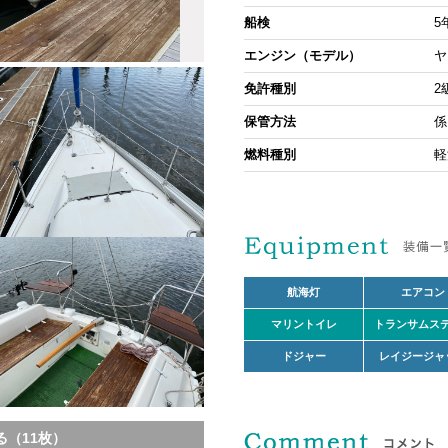
船検
5
エンジン（モデル）
ヤ
免許種別
2
保管方法
係
燃料種別
軽
航海灯
エアコン
マリントイレ
トランサムス
ドジャー
レイジージャ
（11枚）