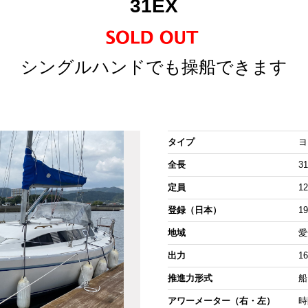
31EX
シングルハンドでも操船できます
タイプ
ヨ
全長
31
定員
1
登録（日本）
1
地域
愛
出力
1
推進力形式
船
アワーメーター（右・左）
時