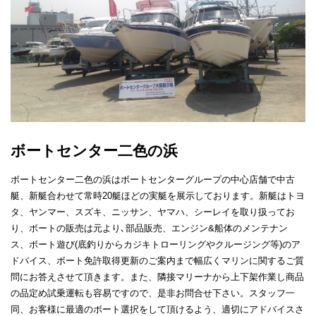
ボートセンター二色の浜
ボートセンター二色の浜はボートセンターグループの中心店舗で中古
艇、新艇合わせて常時20艇ほどの実艇を展示しております。新艇はトヨ
タ、ヤンマー、スズキ、ニッサン、ヤマハ、シーレイを取り扱ってお
り、ボートの販売は元より､部品販売、エンジン&船体のメンテナン
ス、ボート遊び(底釣りからカジキトローリングやクルージング等)のア
ドバイス、ボート免許取得更新のご案内まで幅広くマリンに関するご質
問にお答えさせて頂きます。また、隣接マリーナから上下架作業し商品
の品定め試乗運転も容易ですので、是非お問合せ下さい。スタッフ一
同、お客様に最適のボート選択をして頂けるよう、適切にアドバイスさ