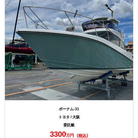
ポーナム-31
トヨタ / 大阪
委託艇
3300
万円