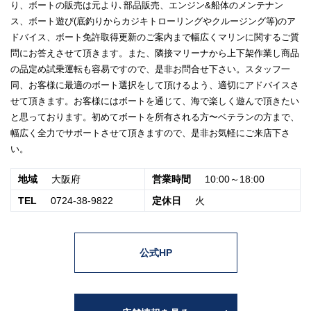
り、ボートの販売は元より､部品販売、エンジン&船体のメンテナン
ス、ボート遊び(底釣りからカジキトローリングやクルージング等)のア
ドバイス、ボート免許取得更新のご案内まで幅広くマリンに関するご質
問にお答えさせて頂きます。また、隣接マリーナから上下架作業し商品
の品定め試乗運転も容易ですので、是非お問合せ下さい。スタッフ一
同、お客様に最適のボート選択をして頂けるよう、適切にアドバイスさ
せて頂きます。お客様にはボートを通じて、海で楽しく遊んで頂きたい
と思っております。初めてボートを所有される方〜ベテランの方まで、
幅広く全力でサポートさせて頂きますので、是非お気軽にご来店下さ
い。
地域
大阪府
営業時間
10:00～18:00
TEL
0724-38-9822
定休日
火
公式HP