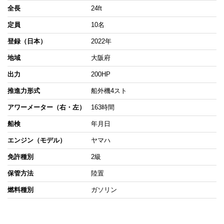
全長
24ft
定員
10名
登録（日本）
2022年
地域
大阪府
出力
200HP
推進力形式
船外機4スト
アワーメーター（右・左）
163時間
船検
年月日
エンジン（モデル）
ヤマハ
免許種別
2級
保管方法
陸置
燃料種別
ガソリン