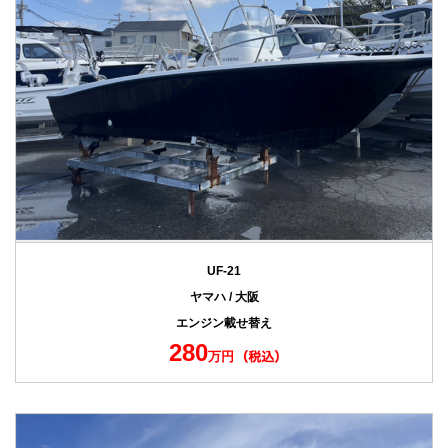
UF-21
ヤマハ / 大阪
エンジン載せ替え
280
万円