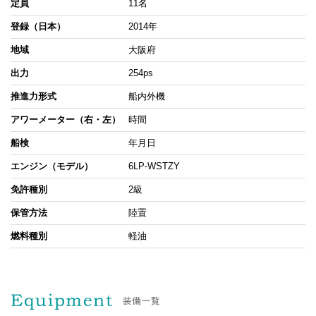
定員
11名
登録（日本）
2014年
地域
大阪府
出力
254ps
推進力形式
船内外機
アワーメーター（右・左）
時間
船検
年月日
エンジン（モデル）
6LP-WSTZY
免許種別
2級
保管方法
陸置
燃料種別
軽油