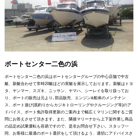
ボートセンター二色の浜
ボートセンター二色の浜はボートセンターグループの中心店舗で中古
艇、新艇合わせて常時20艇ほどの実艇を展示しております。新艇はトヨ
タ、ヤンマー、スズキ、ニッサン、ヤマハ、シーレイを取り扱ってお
り、ボートの販売は元より､部品販売、エンジン&船体のメンテナン
ス、ボート遊び(底釣りからカジキトローリングやクルージング等)のア
ドバイス、ボート免許取得更新のご案内まで幅広くマリンに関するご質
問にお答えさせて頂きます。また、隣接マリーナから上下架作業し商品
の品定め試乗運転も容易ですので、是非お問合せ下さい。スタッフ一
同、お客様に最適のボート選択をして頂けるよう、適切にアドバイスさ