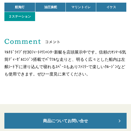
航海灯
油圧操舵
マリントイレ
イケス
２ステーション
ﾏﾙﾁﾄﾞﾗｲﾌﾞ付30ﾌｨｰﾄﾏﾘﾝﾊﾝﾀｰ新艇を店頭展示中です。信頼のﾔﾝﾏｰ6気
筒ﾃﾞｨｰｾﾞﾙｴﾝｼﾞﾝ搭載でﾊﾟﾜﾌﾙな走りと、明るく広々とした船内は左
舷ｼｰﾄ下に潜り込んで寝れるｽﾍﾟｰｽもありﾌｧﾐﾘｰで楽しいｸﾙｰｼﾞﾝなど
も使用できます。ぜひ一度見に来てください。
商品についてお問い合せ