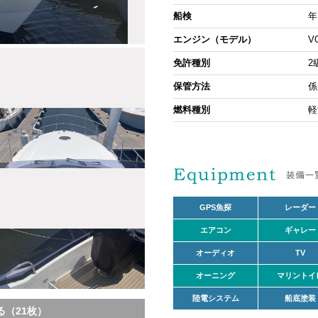
船検
年
エンジン（モデル）
V
免許種別
2
保管方法
係
燃料種別
軽
GPS魚探
レーダー
エアコン
ギャレー
オーディオ
TV
オーニング
マリントイ
陸電システム
船底塗装
（21枚）