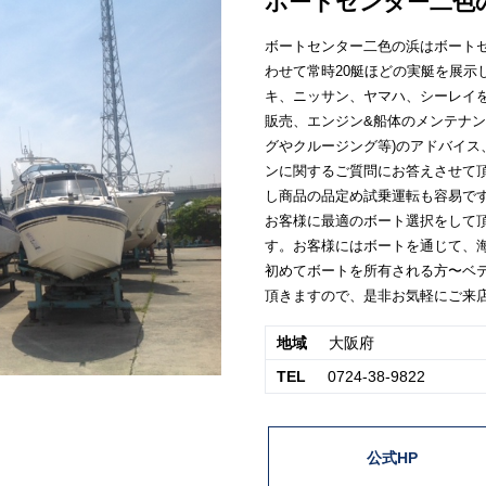
ボートセンター二色
ボートセンター二色の浜はボート
わせて常時20艇ほどの実艇を展示
キ、ニッサン、ヤマハ、シーレイ
販売、エンジン&船体のメンテナン
グやクルージング等)のアドバイ
ンに関するご質問にお答えさせて
し商品の品定め試乗運転も容易で
お客様に最適のボート選択をして
す。お客様にはボートを通じて、
初めてボートを所有される方〜ベ
頂きますので、是非お気軽にご来
地域
大阪府
TEL
0724-38-9822
公式HP