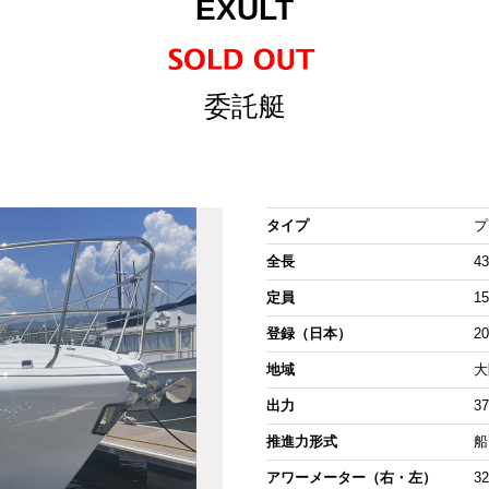
EXULT
委託艇
タイプ
プ
全長
43
定員
1
登録（日本）
2
地域
大
出力
3
推進力形式
船
アワーメーター（右・左）
3