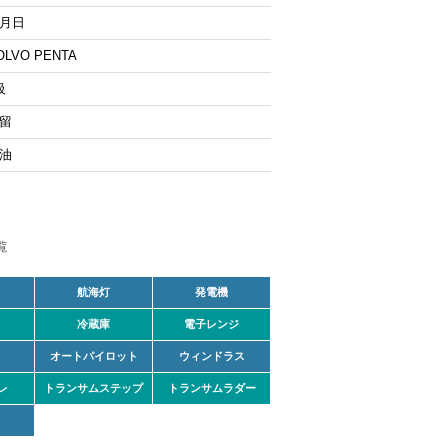
月日
OLVO PENTA
級
留
油
航海灯
発電機
冷蔵庫
電子レンジ
オートパイロット
ウィンドラス
レ
トランサムステップ
トランサムラダー