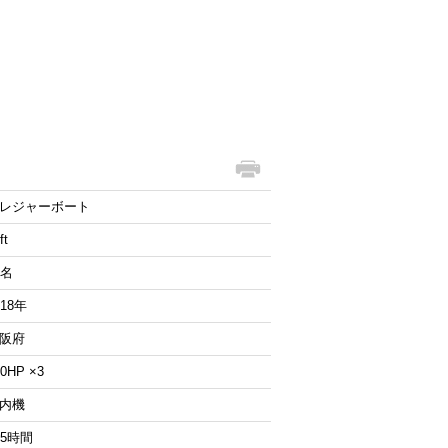
レジャーボート
ft
5名
018年
阪府
70HP ×3
内機
25時間