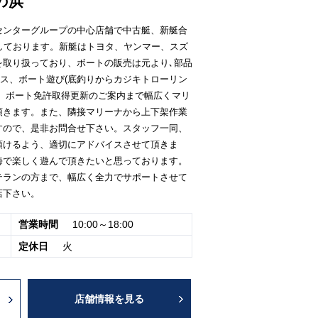
の浜
センターグループの中心店舗で中古艇、新艇合
しております。新艇はトヨタ、ヤンマー、スズ
を取り扱っており、ボートの販売は元より､部品
ス、ボート遊び(底釣りからカジキトローリン
ス、ボート免許取得更新のご案内まで幅広くマリ
頂きます。また、隣接マリーナから上下架作業
すので、是非お問合せ下さい。スタッフ一同、
頂けるよう、適切にアドバイスさせて頂きま
海で楽しく遊んで頂きたいと思っております。
テランの方まで、幅広く全力でサポートさせて
店下さい。
営業時間
10:00～18:00
定休日
火
店舗情報を見る