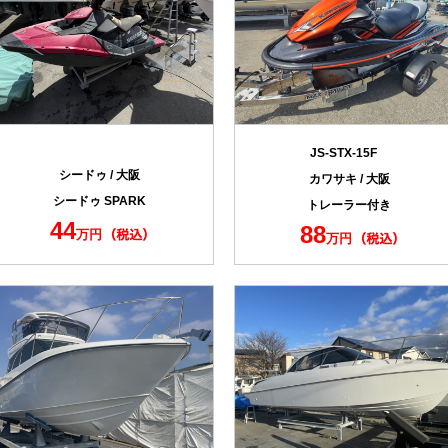
JS-STX-15F
シードゥ / 大阪
カワサキ / 大阪
シードゥ SPARK
トレーラー付き
44
88
万円
万円