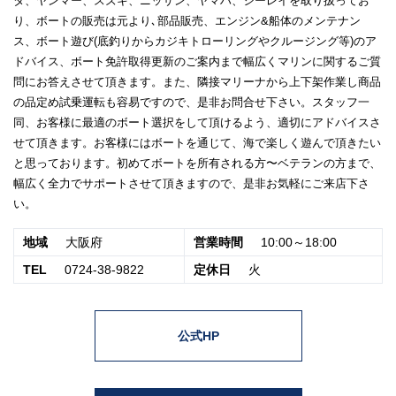
タ、ヤンマー、スズキ、ニッサン、ヤマハ、シーレイを取り扱ってお
り、ボートの販売は元より､部品販売、エンジン&船体のメンテナン
ス、ボート遊び(底釣りからカジキトローリングやクルージング等)のア
ドバイス、ボート免許取得更新のご案内まで幅広くマリンに関するご質
問にお答えさせて頂きます。また、隣接マリーナから上下架作業し商品
の品定め試乗運転も容易ですので、是非お問合せ下さい。スタッフ一
同、お客様に最適のボート選択をして頂けるよう、適切にアドバイスさ
せて頂きます。お客様にはボートを通じて、海で楽しく遊んで頂きたい
と思っております。初めてボートを所有される方〜ベテランの方まで、
幅広く全力でサポートさせて頂きますので、是非お気軽にご来店下さ
い。
地域
大阪府
営業時間
10:00～18:00
TEL
0724-38-9822
定休日
火
公式HP