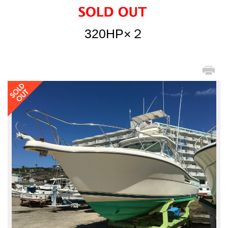
320HP×２