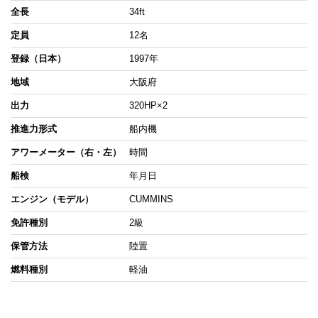
全長
34ft
定員
12名
登録（日本）
1997年
地域
大阪府
出力
320HP×2
推進力形式
船内機
アワーメーター（右・左）
時間
船検
年月日
エンジン（モデル）
CUMMINS
免許種別
2級
保管方法
陸置
燃料種別
軽油