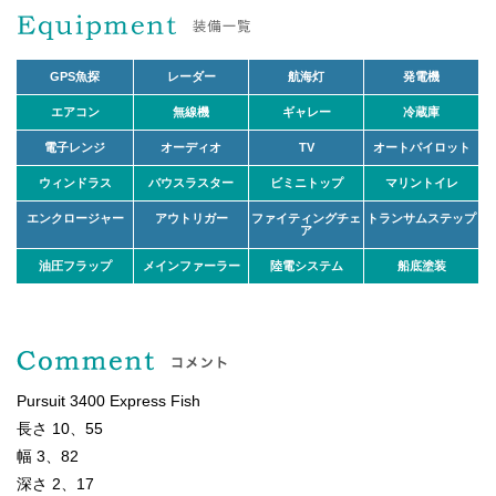
GPS魚探
レーダー
航海灯
発電機
エアコン
無線機
ギャレー
冷蔵庫
電子レンジ
オーディオ
TV
オートパイロット
ウィンドラス
バウスラスター
ビミニトップ
マリントイレ
エンクロージャー
アウトリガー
ファイティングチェ
トランサムステップ
ア
油圧フラップ
メインファーラー
陸電システム
船底塗装
Pursuit 3400 Express Fish
長さ 10、55
幅 3、82
深さ 2、17