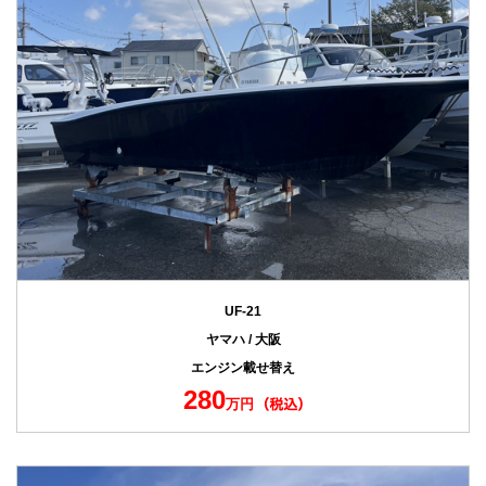
UF-21
ヤマハ / 大阪
エンジン載せ替え
280
万円