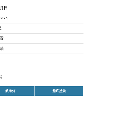
月日
マハ
級
置
油
航海灯
船底塗装