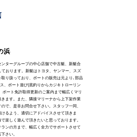
の浜
センターグループの中心店舗で中古艇、新艇合
しております。新艇はトヨタ、ヤンマー、スズ
を取り扱っており、ボートの販売は元より､部品
ス、ボート遊び(底釣りからカジキトローリン
ス、ボート免許取得更新のご案内まで幅広くマリ
頂きます。また、隣接マリーナから上下架作業
すので、是非お問合せ下さい。スタッフ一同、
頂けるよう、適切にアドバイスさせて頂きま
海で楽しく遊んで頂きたいと思っております。
テランの方まで、幅広く全力でサポートさせて
店下さい。