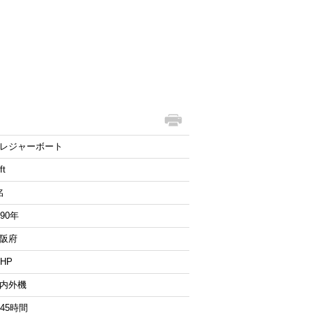
レジャーボート
ft
名
990年
阪府
4HP
内外機
945時間