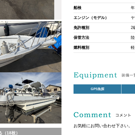
船検
年
エンジン（モデル）
ヤ
免許種別
2
保管方法
陸
燃料種別
軽
GPS魚探
お気軽にお問い合わせ下さい。
（18枚）