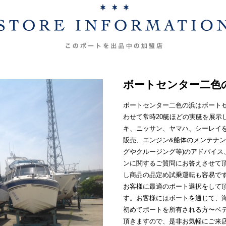
ボートセンター二色
ボートセンター二色の浜はボート
わせて常時20艇ほどの実艇を展示
キ、ニッサン、ヤマハ、シーレイ
販売、エンジン&船体のメンテナン
グやクルージング等)のアドバイ
ンに関するご質問にお答えさせて
し商品の品定め試乗運転も容易で
お客様に最適のボート選択をして
す。お客様にはボートを通じて、
初めてボートを所有される方〜ベ
頂きますので、是非お気軽にご来