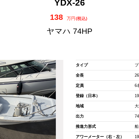
YDX-26
138
万円
ヤマハ 74HP
タイプ
プ
全長
26
定員
6
登録（日本）
1
地域
大
出力
7
推進力形式
船
アワーメーター（右・左）
1