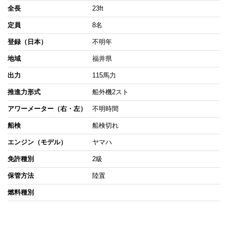
全長
23ft
定員
8名
登録（日本）
不明年
地域
福井県
出力
115馬力
推進力形式
船外機2スト
アワーメーター（右・左）
不明時間
船検
船検切れ
エンジン（モデル）
ヤマハ
免許種別
2級
保管方法
陸置
燃料種別