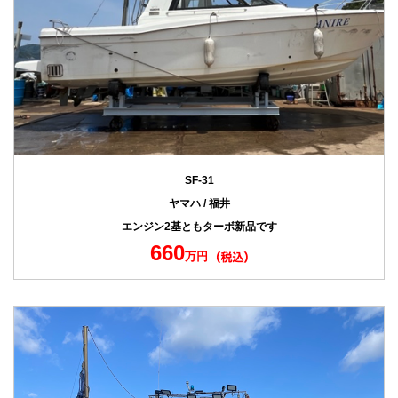
SF-31
ヤマハ / 福井
エンジン2基ともターボ新品です
660
万円