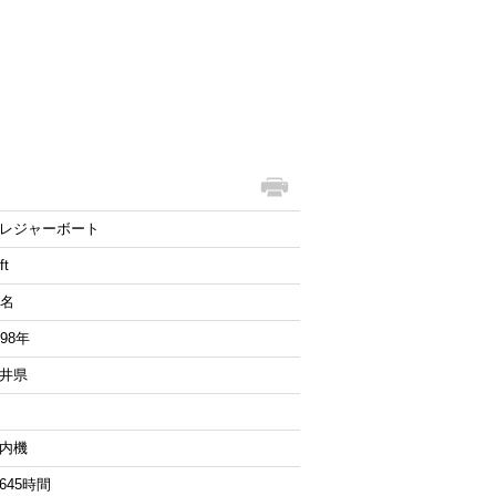
レジャーボート
ft
2名
998年
井県
内機
645時間