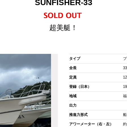
SUNFISHER-33
超美艇！
タイプ
プ
全長
33
定員
1
登録（日本）
1
地域
福
出力
推進力形式
船
アワーメーター（右・左）
約