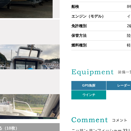
船検
8
エンジン（モデル）
イ
免許種別
2
保管方法
陸
燃料種別
軽
GPS魚探
レーダー
ウインチ
（10枚）
ニッサン サンフィッシャー 33 l