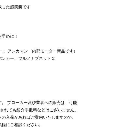
載した超美艇です
。
お早めに！
ザー、アンカマン（内部モーター新品です）
パンカー、フルノナブネット２
。
す。 ブローカー及び業者への販売は、可能
介されても紹介手数料などはございません。
トの入荷があればご案内いたしますので、
気軽にご相談ください。