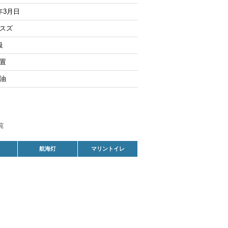
年3月日
スズ
級
置
油
航海灯
マリントイレ