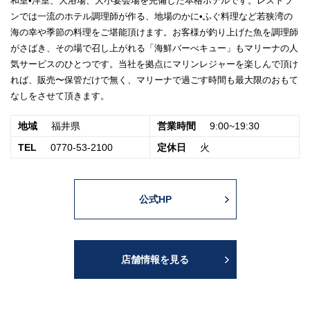
和室•洋室、大浴場、大小宴会場を完備した本格ホテルです。レストラ
ンでは一流のホテル調理師が作る、地場のかに•ふぐ料理など若狭湾の
海の幸や季節の料理をご堪能頂けます。お客様が釣り上げた魚を調理師
がさばき、その場で召し上がれる「海鮮バーべキュー」もマリーナの人
気サービスのひとつです。当社を拠点にマリンレジャーを楽しんで頂け
れば、販売〜保管だけで無く、マリーナで過ごす時間も最大限のおもて
なしをさせて頂きます。
地域
福井県
営業時間
9:00~19:30
TEL
0770-53-2100
定休日
火
公式HP
店舗情報を見る