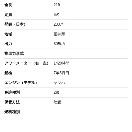
全長
21ft
定員
6名
登録（日本）
2007年
地域
福井県
出力
60馬力
推進力形式
アワーメーター（右・左）
1420時間
船検
7年5月日
エンジン（モデル）
ヤマハ
免許種別
2級
保管方法
陸置
燃料種別